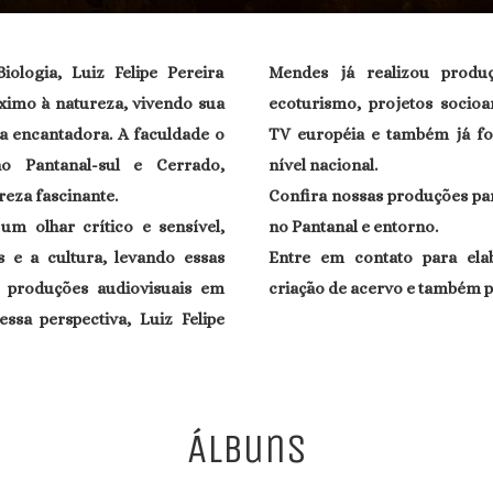
logia, Luiz Felipe Pereira
Mendes já realizou produ
imo à natureza, vivendo sua
ecoturismo, projetos socio
a encantadora. A faculdade o
TV européia e também já fo
no Pantanal-sul e Cerrado,
nível nacional.
reza fascinante.
Confira nossas produções par
um olhar crítico e sensível,
no Pantanal e entorno.
s e a cultura, levando essas
Entre em contato para ela
 produções audiovisuais em
criação de acervo e também p
ssa perspectiva, Luiz Felipe
Álbuns
Exposição "Meu quintal"